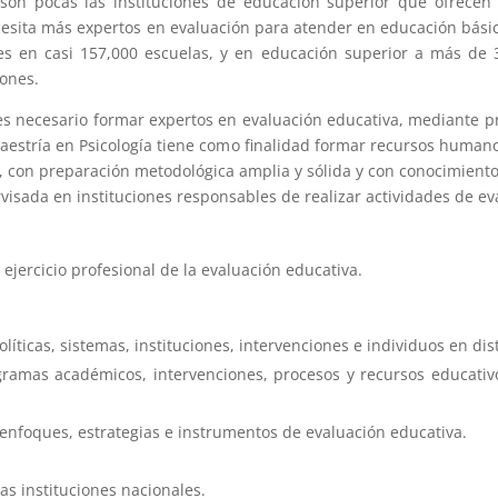
 son pocas las instituciones de educación superior que ofrece
cesita más expertos en evaluación para atender en educación bási
s en casi 157,000 escuelas, y en educación superior a más de 
iones.
d es necesario formar expertos en evaluación educativa, mediante 
estría en Psicología tiene como finalidad formar recursos humanos
, con preparación metodológica amplia y sólida y con conocimientos
visada en instituciones responsables de realizar actividades de ev
ejercicio profesional de la evaluación educativa.
políticas, sistemas, instituciones, intervenciones e individuos en di
ogramas académicos, intervenciones, procesos y recursos educativ
 enfoques, estrategias e instrumentos de evaluación educativa.
as instituciones nacionales.