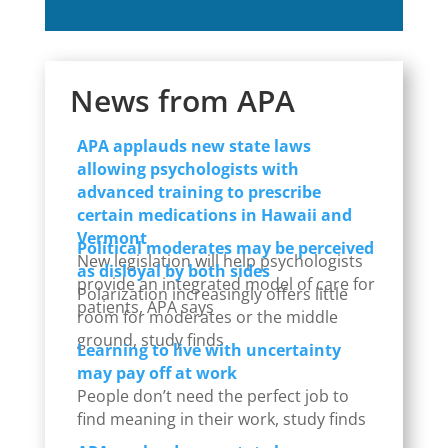
News from APA
APA applauds new state laws
allowing psychologists with
advanced training to prescribe
certain medications in Hawaii and
Vermont
Political moderates may be perceived
New legislation will help psychologists
as disloyal by both sides
provide an integrated model of care for
Polarization increasingly offers little
patients, APA says
room for moderates or the middle
ground, study finds
Learning to live with uncertainty
may pay off at work
People don’t need the perfect job to
find meaning in their work, study finds
APA applauds new state laws