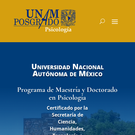
Universidad Nacional
Autónoma de México
Programa de Maestría y Doctorado
en Psicología
Certificado por la
Secretaría de
Ciencia,
Humanidades,