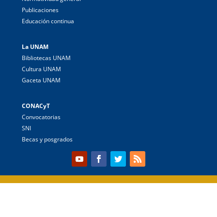
Publicaciones
Educación continua
La UNAM
Bibliotecas UNAM
Cultura UNAM
Gaceta UNAM
CONACyT
Convocatorias
SNI
Becas y posgrados
Universidad Nacional Autónoma de México
© UNAM, 2013-2023.
Todos los derechos reservados | Sitio administrado en el