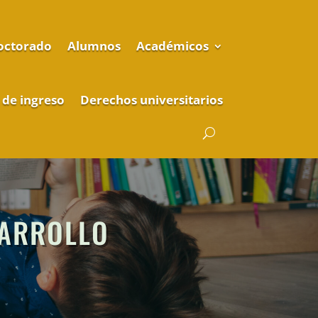
octorado
Alumnos
Académicos
 de ingreso
Derechos universitarios
SARROLLO