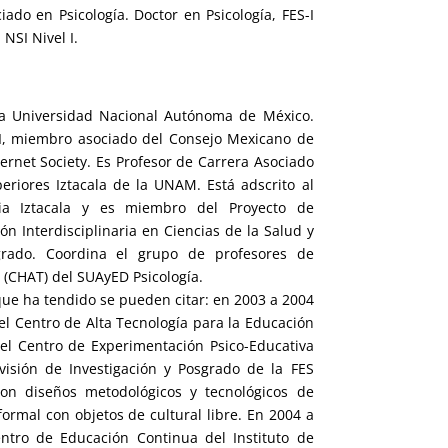
iado en Psicología. Doctor en Psicología, FES-I
NSI Nivel I.
r la Universidad Nacional Autónoma de México.
 I, miembro asociado del Consejo Mexicano de
ternet Society. Es Profesor de Carrera Asociado
eriores Iztacala de la UNAM. Está adscrito al
cia Iztacala y es miembro del Proyecto de
ón Interdisciplinaria en Ciencias de la Salud y
grado. Coordina el grupo de profesores de
(CHAT) del SUAyED Psicología.
ue ha tendido se pueden citar: en 2003 a 2004
el Centro de Alta Tecnología para la Educación
el Centro de Experimentación Psico-Educativa
ivisión de Investigación y Posgrado de la FES
con diseños metodológicos y tecnológicos de
ormal con objetos de cultural libre. En 2004 a
ntro de Educación Continua del Instituto de